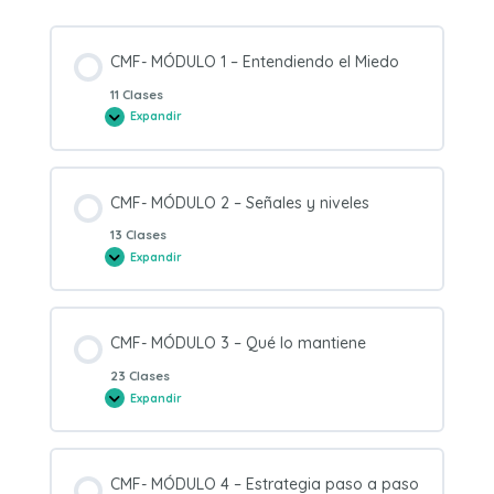
CMF- MÓDULO 1 – Entendiendo el Miedo
11 Clases
Expandir
CMF-
MÓDULO
1
–
Entendiendo
el
CMF- MÓDULO 2 – Señales y niveles
Miedo
13 Clases
Expandir
CMF-
MÓDULO
2
–
Señales
y
CMF- MÓDULO 3 – Qué lo mantiene
niveles
23 Clases
Expandir
CMF-
MÓDULO
3
–
Qué
lo
CMF- MÓDULO 4 – Estrategia paso a paso
mantiene