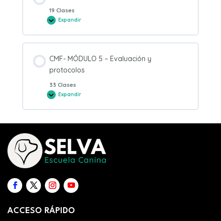
19 Clases
Expandir
CMF-
MÓDULO
4
–
Estrategia
paso
CMF- MÓDULO 5 – Evaluación y
a
paso
protocolos
33 Clases
Expandir
CMF-
MÓDULO
5
–
Evaluación
y
protocolos
ACCESO RÁPIDO