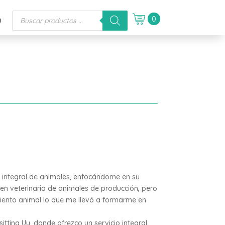
Búsqueda
0
a
de
productos
o integral de animales, enfocándome en su
 en veterinaria de animales de producción, pero
iento animal lo que me llevó a formarme en
ting Uy, donde ofrezco un servicio integral