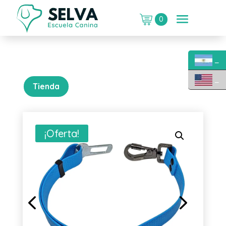
0
_
_
Tienda
¡Oferta!