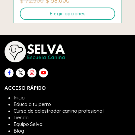
El
El
$
72.500
$
58.000
precio
precio
Elegir opciones
original
actual
era:
es:
Este
$ 72.500.
$ 58.000.
producto
tiene
múltiples
variantes.
Las
opciones
se
pueden
ACCESO RÁPIDO
elegir
Inicio
en
Educa a tu perro
la
Curso de adiestrador canino profesional
Tienda
página
Equipo Selva
de
Blog
producto