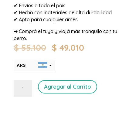
✔ Envíos a todo el país
✔ Hecho con materiales de alta durabilidad
✔ Apto para cualquier arnés
➡ Comprá el tuyo y viajá más tranquilo con tu
perro.
El
El
$
55.100
$
49.010
precio
precio
original
actual
ARS
era:
es:
$ 55.100.
$ 49.010.
USD
Cinturón
Agregar al Carrito
de
seguridad
para
Perros
de
Biotano
cantidad