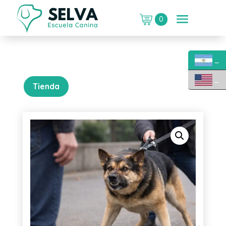
0
_
_
Tienda