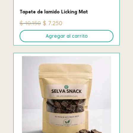
Tapete de lamido Licking Mat
El
El
$
10.150
$
7.250
precio
precio
Agregar al carrito
original
actual
era:
es:
$ 10.150.
$ 7.250.