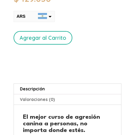
ARS
USD
Curso
Agregar al Carrito
de
Agresión
Canina
a
Personas
cantidad
Descripción
Valoraciones (0)
El mejor curso de agresión
canina a personas, no
importa donde estés.