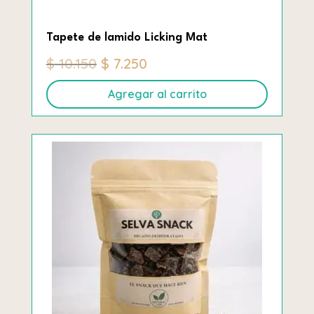
Tapete de lamido Licking Mat
El
El
$
10.150
$
7.250
precio
precio
Agregar al carrito
original
actual
era:
es:
$ 10.150.
$ 7.250.