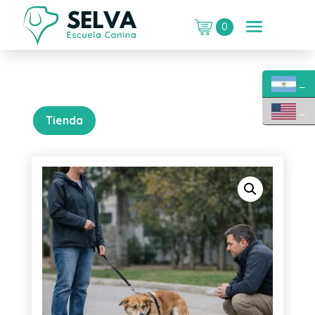
0
_
_
Tienda