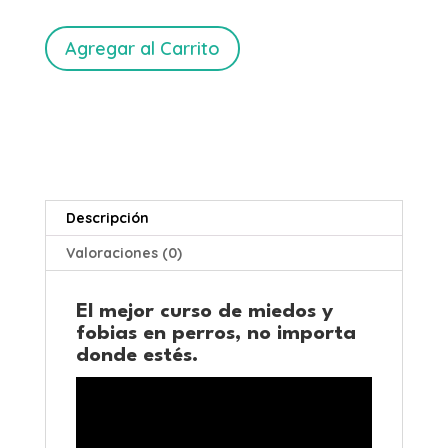
USD
Curso
Agregar al Carrito
de
miedos
y
fobias
en
perros
cantidad
Descripción
Valoraciones (0)
El mejor curso de miedos y
fobias en perros, no importa
donde estés.