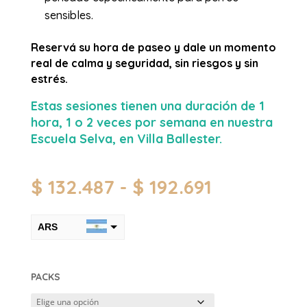
sensibles.
Reservá su hora de paseo y dale un momento
real de calma y seguridad, sin riesgos y sin
estrés.
Estas sesiones tienen una duración de 1
hora, 1 o 2 veces por semana en nuestra
Escuela Selva, en Villa Ballester.
Rango
$
132.487
-
$
192.691
de
precios:
ARS
desde
$ 132.487
USD
hasta
$ 192.691
PACKS