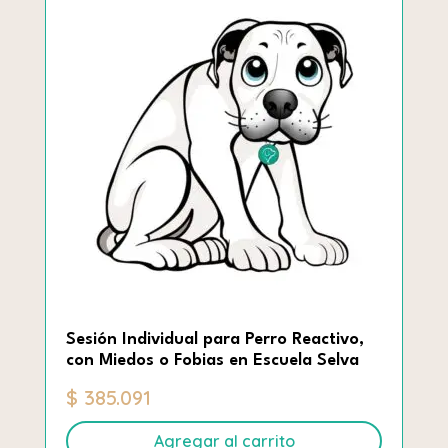
hasta
tiene
$ 385.091
múltiples
variantes.
Las
opciones
se
pueden
elegir
en
la
página
de
producto
Sesión Individual para Perro Reactivo,
con Miedos o Fobias en Escuela Selva
$
385.091
Agregar al carrito