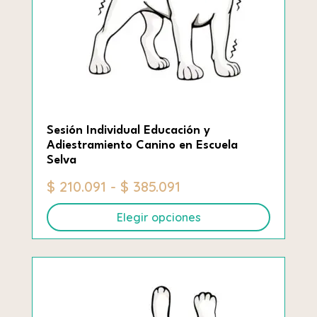
pueden
elegir
en
la
página
de
producto
Sesión Individual Educación y
Adiestramiento Canino en Escuela
Selva
Rango
$
210.091
-
$
385.091
de
Elegir opciones
precios:
desde
Este
$ 210.091
producto
hasta
tiene
$ 385.091
múltiples
variantes.