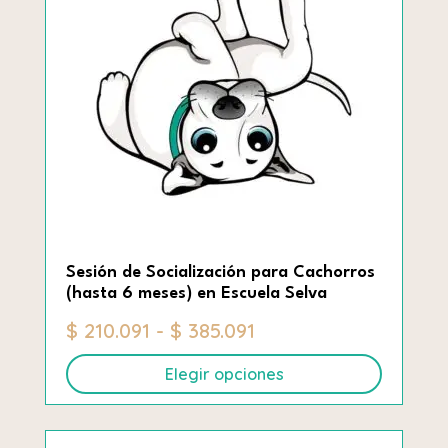
Las
opciones
se
pueden
elegir
en
la
página
de
producto
Sesión de Socialización para Cachorros
(hasta 6 meses) en Escuela Selva
Rango
$
210.091
-
$
385.091
de
Elegir opciones
precios:
desde
Este
$ 210.091
producto