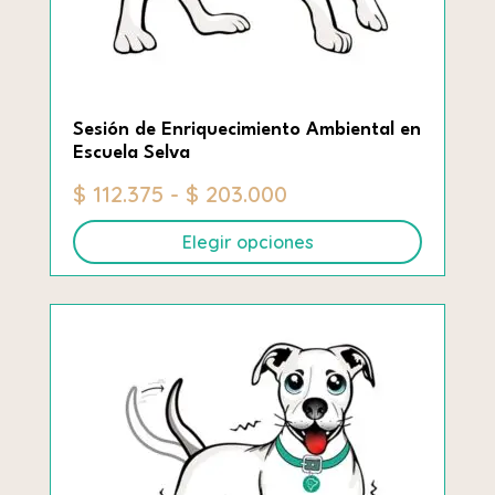
Sesión de Enriquecimiento Ambiental en
Escuela Selva
Rango
$
112.375
-
$
203.000
de
Elegir opciones
precios:
desde
Este
$ 112.375
producto
hasta
tiene
$ 203.000
múltiples
variantes.
Las
opciones
se