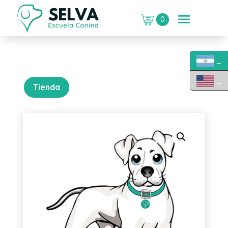
0
_
_
Tienda