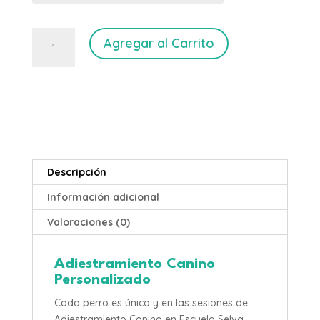
Hora
Agregar al Carrito
de
Paseo
para
Perros
Reactivos
en
Escuela
Selva
Descripción
cantidad
Información adicional
Valoraciones (0)
Adiestramiento Canino
Personalizado
Cada perro es único y en las sesiones de
Adiestramiento Canino en Escuela Selva