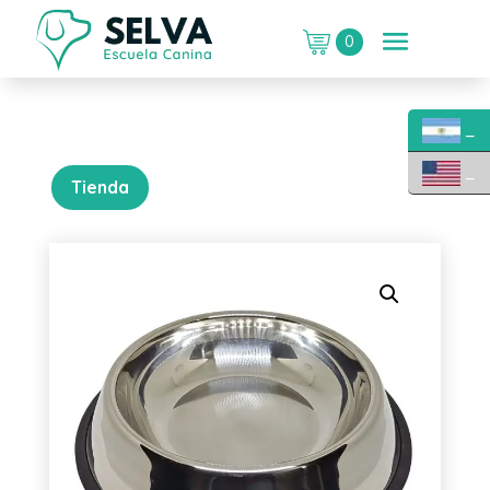
0
_
_
Tienda