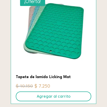
¡Oferta!
Tapete de lamido Licking Mat
El
El
$
10.150
$
7.250
precio
precio
Agregar al carrito
original
actual
era:
es: