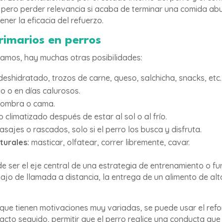
 pero perder relevancia si acaba de terminar una comida a
ner la eficacia del refuerzo.
rimarios en perros
amos, hay muchas otras posibilidades:
eshidratado, trozos de carne, queso, salchicha, snacks, etc.
io o en días calurosos.
sombra o cama.
 climatizado después de estar al sol o al frío.
asajes o rascados, solo si el perro los busca y disfruta.
turales:
masticar, olfatear, correr libremente, cavar.
ede ser el eje central de una estrategia de entrenamiento o 
bajo de llamada a distancia, la entrega de un alimento de a
que tienen motivaciones muy variadas, se puede usar el refo
cto seguido, permitir que el perro realice una conducta que