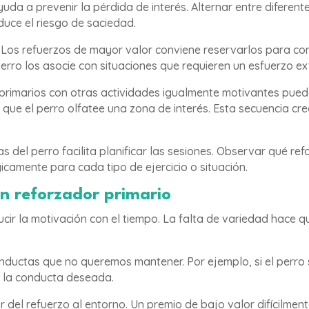
uda a prevenir la pérdida de interés. Alternar entre diferen
duce el riesgo de saciedad.
 Los refuerzos de mayor valor conviene reservarlos para con
perro los asocie con situaciones que requieren un esfuerzo ex
rimarios con otras actividades igualmente motivantes puede 
 que el perro olfatee una zona de interés. Esta secuencia cr
cias del perro facilita planificar las sesiones. Observar qué
gicamente para cada tipo de ejercicio o situación.
un reforzador primario
ir la motivación con el tiempo. La falta de variedad hace que
onductas que no queremos mantener. Por ejemplo, si el perro
e la conducta deseada.
r del refuerzo al entorno. Un premio de bajo valor difícilme