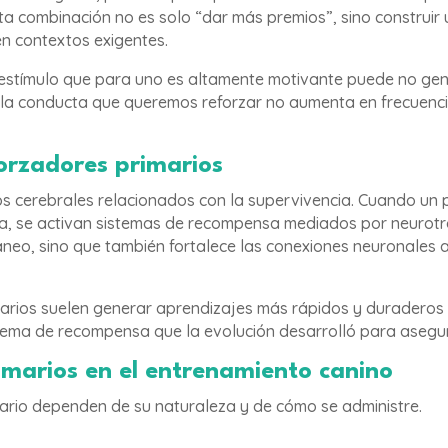
Esta combinación no es solo “dar más premios”, sino construi
en contextos exigentes.
 estímulo que para uno es altamente motivante puede no gen
si la conducta que queremos reforzar no aumenta en frecuenc
forzadores primarios
tos cerebrales relacionados con la supervivencia. Cuando un
ca, se activan sistemas de recompensa mediados por neurot
neo, sino que también fortalece las conexiones neuronales 
imarios suelen generar aprendizajes más rápidos y duraderos
tema de recompensa que la evolución desarrolló para asegur
marios en el entrenamiento canino
imario dependen de su naturaleza y de cómo se administre.